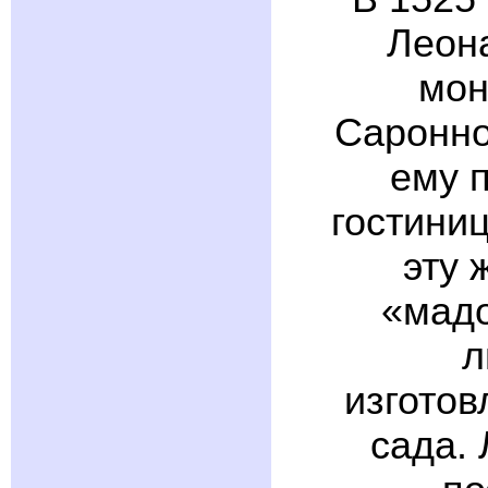
Леона
мон
Саронно
ему 
гостини
эту 
«мадо
л
изготов
сада. 