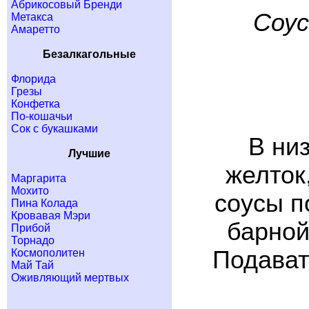
Абрикосовый Бренди
Cоус
Метакса
Амаретто
Безалкагольные
Флорида
Грезы
Конфетка
По-кошачьи
Сок с букашками
В ни
Лучшие
желток
Маргарита
Мохито
соусы п
Пина Колада
Кровавая Мэри
барной
Прибой
Торнадо
Подават
Космополитен
Май Тай
Оживляющий мертвых