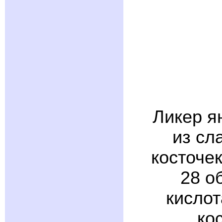
Ликер я
из сл
косточек
28 о
кисло
ко