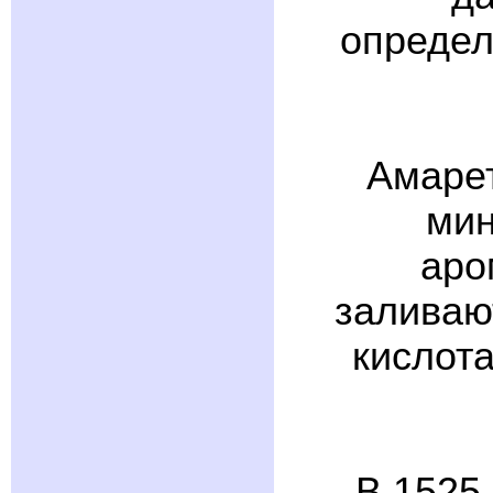
определ
Амарет
мин
аро
заливаю
кислота
В 1525