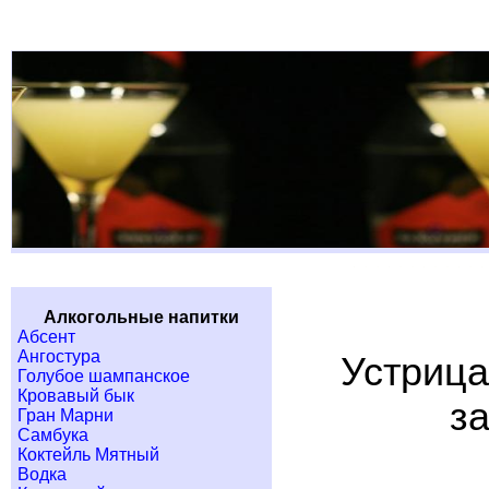
Алкогольные напитки
Абсент
Ангостура
Устрица
Голубое шампанское
Кровавый бык
з
Гран Марни
Самбука
Коктейль Мятный
Водка