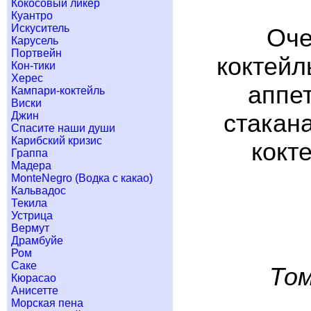
Кокосовый ликер
Куантро
Искуситель
Оче
Карусель
Портвейн
коктейл
Кон-тики
Херес
аппет
Кампари-коктейль
Виски
Джин
стакана
Спасите наши души
Карибский кризис
кокт
Граппа
Мадера
MonteNegro (Водка с какао)
Кальвадос
Текила
Устрица
Вермут
Драмбуйе
Ром
Саке
Том
Кюрасао
Анисетте
Морская пена