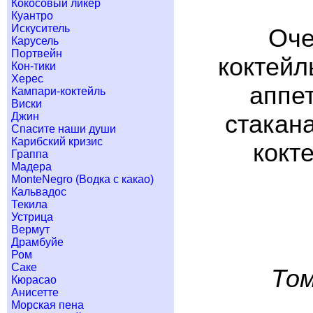
Кокосовый ликер
Куантро
Искуситель
Оче
Карусель
Портвейн
коктейл
Кон-тики
Херес
аппет
Кампари-коктейль
Виски
Джин
стакана
Спасите наши души
Карибский кризис
кокт
Граппа
Мадера
MonteNegro (Водка с какао)
Кальвадос
Текила
Устрица
Вермут
Драмбуйе
Ром
Саке
Том
Кюрасао
Анисетте
Морская пена