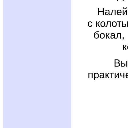
Налейт
с колот
бокал,
к
Вы
практич