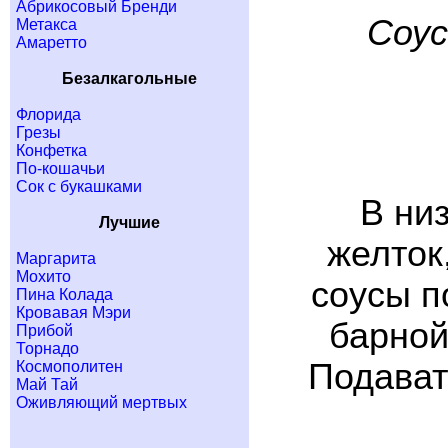
Абрикосовый Бренди
Cоус
Метакса
Амаретто
Безалкагольные
Флорида
Грезы
Конфетка
По-кошачьи
Сок с букашками
В ни
Лучшие
желток
Маргарита
Мохито
соусы п
Пина Колада
Кровавая Мэри
барной
Прибой
Торнадо
Подават
Космополитен
Май Тай
Оживляющий мертвых