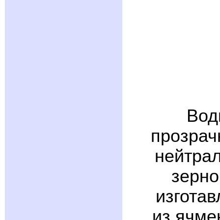
Вод
прозрач
нейтрал
зерно
изготав
из ячме