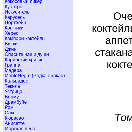
Кокосовый ликер
Куантро
Искуситель
Оче
Карусель
Портвейн
коктейл
Кон-тики
Херес
аппет
Кампари-коктейль
Виски
Джин
стакана
Спасите наши души
Карибский кризис
кокт
Граппа
Мадера
MonteNegro (Водка с какао)
Кальвадос
Текила
Устрица
Вермут
Драмбуйе
Ром
Саке
Том
Кюрасао
Анисетте
Морская пена