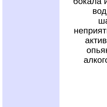
бокала и
вод
ша
неприят
актив
опья
алког