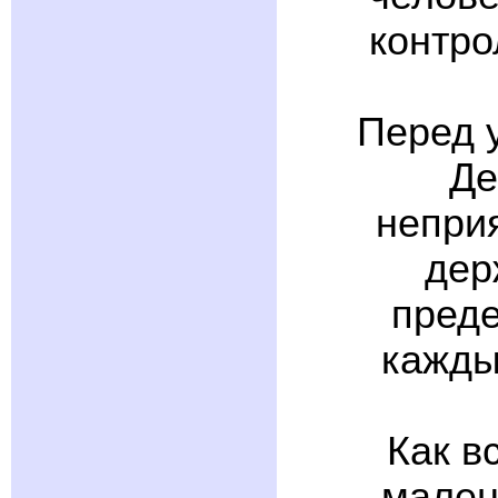
контро
Перед 
Де
неприя
дер
преде
кажды
Как в
мален