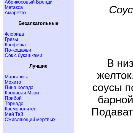
Абрикосовый Бренди
Cоус
Метакса
Амаретто
Безалкагольные
Флорида
Грезы
Конфетка
По-кошачьи
Сок с букашками
В ни
Лучшие
желток
Маргарита
Мохито
соусы п
Пина Колада
Кровавая Мэри
барной
Прибой
Торнадо
Подават
Космополитен
Май Тай
Оживляющий мертвых