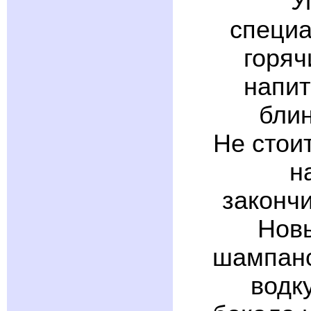
У
специа
горяч
напит
блин
Не стои
н
закончи
Новы
шампанс
водк