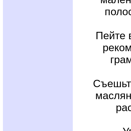
поло
Пейте 
реком
грам
Съешьт
маслян
ра