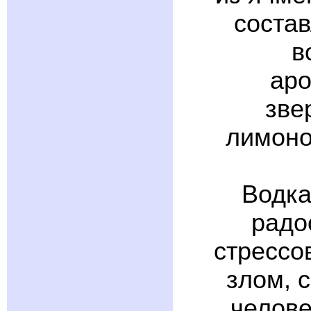
состав
в
аро
зве
лимоно
Водка
радо
стрессо
злом, 
челове