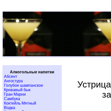
Алкогольные напитки
Абсент
Ангостура
Устрица
Голубое шампанское
Кровавый бык
з
Гран Марни
Самбука
Коктейль Мятный
Водка