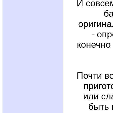
И совсе
ба
оригина
- оп
конечно
Почти во
пригот
или сл
быть 