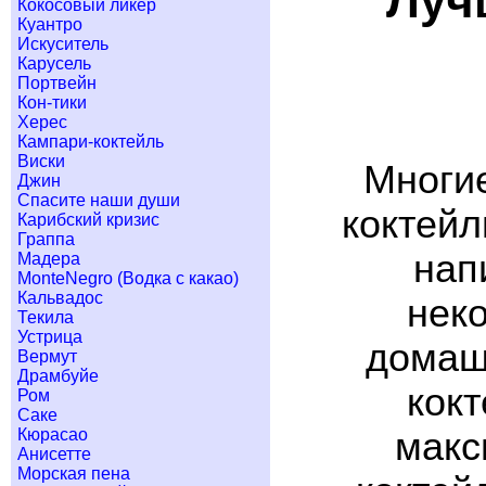
Луч
Кокосовый ликер
Куантро
Искуситель
Карусель
Портвейн
Кон-тики
Херес
Кампари-коктейль
Виски
Многие
Джин
Спасите наши души
коктейл
Карибский кризис
Граппа
нап
Мадера
MonteNegro (Водка с какао)
Кальвадос
неко
Текила
Устрица
домашн
Вермут
Драмбуйе
кок
Ром
Саке
макс
Кюрасао
Анисетте
Морская пена