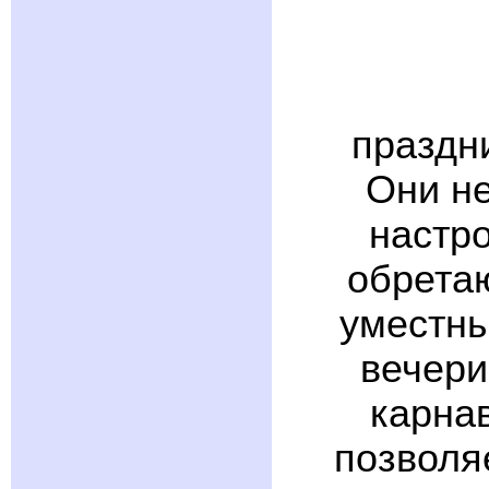
праздн
Они не
настро
обретаю
уместны
вечери
карна
позволя