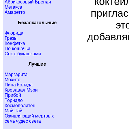
коктей
Абрикосовый Бренди
Метакса
приглас
Амаретто
эт
Безалкагольные
Флорида
добавляй
Грезы
Конфетка
По-кошачьи
Сок с букашками
Лучшие
Маргарита
Мохито
Пина Колада
Кровавая Мэри
Прибой
Торнадо
Космополитен
Май Тай
Оживляющий мертвых
семь чудес света