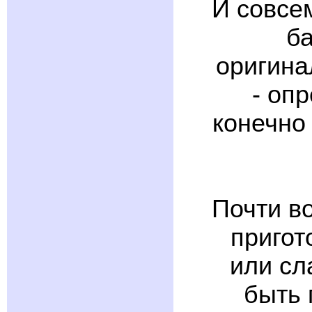
И совсе
ба
оригина
- оп
конечно
Почти во
пригот
или сл
быть 