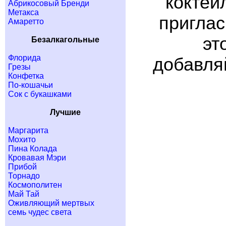
коктей
Абрикосовый Бренди
Метакса
приглас
Амаретто
эт
Безалкагольные
Флорида
добавляй
Грезы
Конфетка
По-кошачьи
Сок с букашками
Лучшие
Маргарита
Мохито
Пина Колада
Кровавая Мэри
Прибой
Торнадо
Космополитен
Май Тай
Оживляющий мертвых
семь чудес света