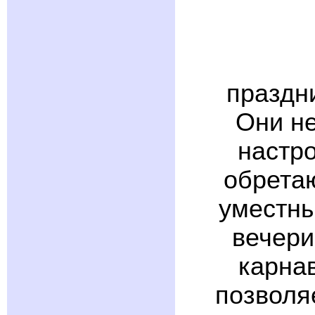
праздн
Они не
настро
обретаю
уместны
вечери
карна
позволя