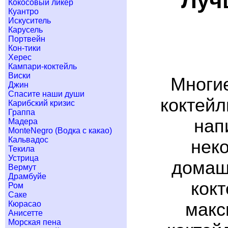
Луч
Кокосовый ликер
Куантро
Искуситель
Карусель
Портвейн
Кон-тики
Херес
Кампари-коктейль
Виски
Многие
Джин
Спасите наши души
коктейл
Карибский кризис
Граппа
нап
Мадера
MonteNegro (Водка с какао)
Кальвадос
неко
Текила
Устрица
домашн
Вермут
Драмбуйе
кок
Ром
Саке
макс
Кюрасао
Анисетте
Морская пена