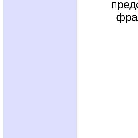
пред
фра