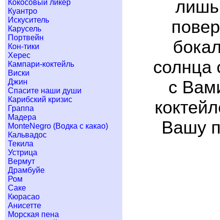
лишь
Кокосовый ликер
Куантро
Искуситель
повер
Карусель
Портвейн
бокал
Кон-тики
Херес
солнца 
Кампари-коктейль
Виски
Джин
с Вам
Спасите наши души
Карибский кризис
коктейл
Граппа
Мадера
Вашу п
MonteNegro (Водка с какао)
Кальвадос
Текила
Устрица
Вермут
Драмбуйе
Ром
Саке
Кюрасао
Анисетте
Морская пена