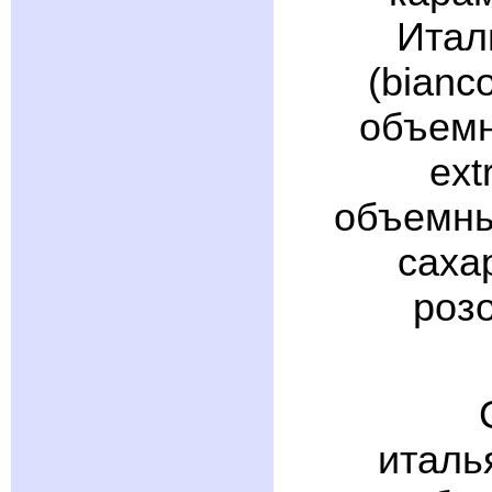
Итал
(bianc
объемн
ext
объемны
саха
роз
италь