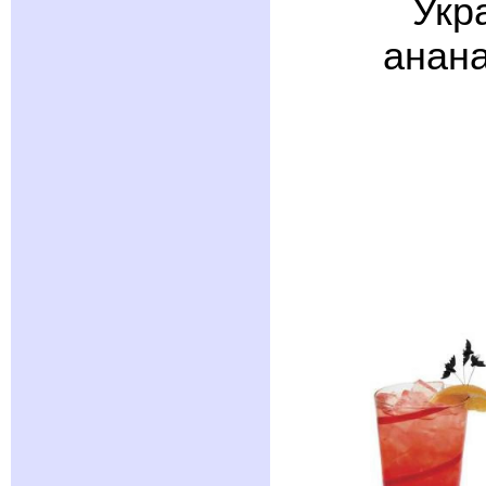
Укр
анана