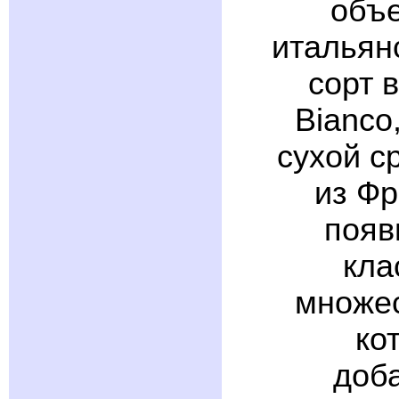
объе
итальянс
сорт 
Bianco
сухой с
из Фр
появ
кла
множес
ко
доб