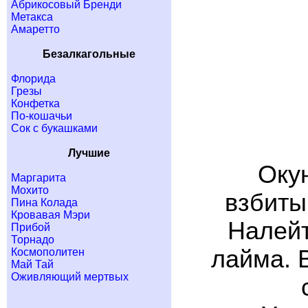
Абрикосовый Бренди
Метакса
Амаретто
Безалкагольные
Флорида
Грезы
Конфетка
По-кошачьи
Сок с букашками
Лучшие
Окун
Маргарита
Мохито
взбиты
Пина Колада
Кровавая Мэри
Налейт
Прибой
Торнадо
лайма. 
Космополитен
Май Тай
Оживляющий мертвых