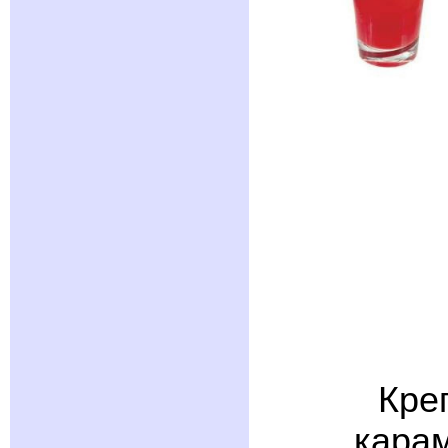
Кре
карам