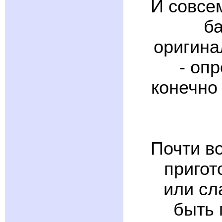
И совсе
ба
оригина
- оп
конечно
Почти во
пригот
или сл
быть 