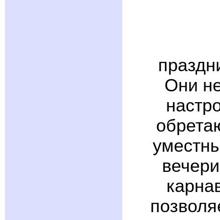
праздн
Они не
настро
обретаю
уместны
вечери
карна
позволя