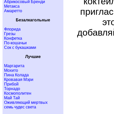
коктей
Абрикосовый Бренди
Метакса
приглас
Амаретто
эт
Безалкагольные
Флорида
добавляй
Грезы
Конфетка
По-кошачьи
Сок с букашками
Лучшие
Маргарита
Мохито
Пина Колада
Кровавая Мэри
Прибой
Торнадо
Космополитен
Май Тай
Оживляющий мертвых
семь чудес света