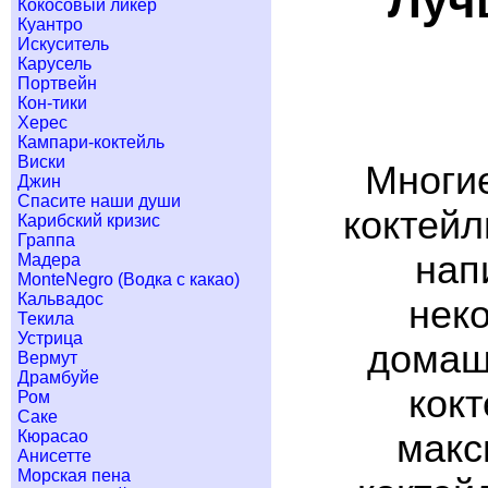
Луч
Кокосовый ликер
Куантро
Искуситель
Карусель
Портвейн
Кон-тики
Херес
Кампари-коктейль
Виски
Многие
Джин
Спасите наши души
коктейл
Карибский кризис
Граппа
нап
Мадера
MonteNegro (Водка с какао)
Кальвадос
неко
Текила
Устрица
домашн
Вермут
Драмбуйе
кок
Ром
Саке
макс
Кюрасао
Анисетте
Морская пена