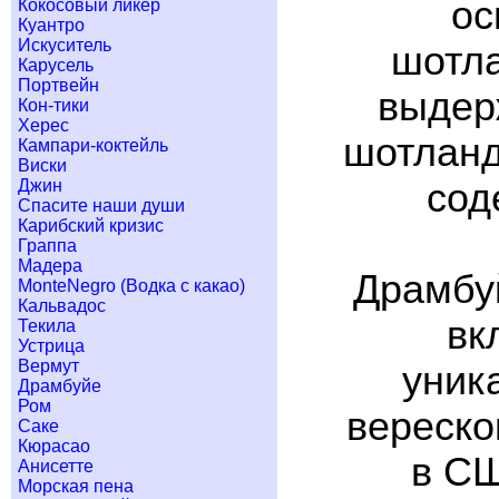
ос
Кокосовый ликер
Куантро
Искуситель
шотла
Карусель
Портвейн
выдер
Кон-тики
Херес
шотланд
Кампари-коктейль
Виски
Джин
сод
Спасите наши души
Карибский кризис
Граппа
Мадера
Драмбуй
MonteNegro (Водка с какао)
Кальвадос
вк
Текила
Устрица
Вермут
уник
Драмбуйе
Ром
вереско
Саке
Кюрасао
в СШ
Анисетте
Морская пена