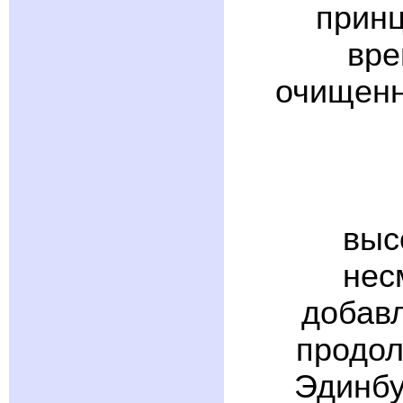
принц
вре
очищенн
выс
нес
добав
продол
Эдинбур