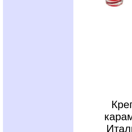
Кре
карам
Итал