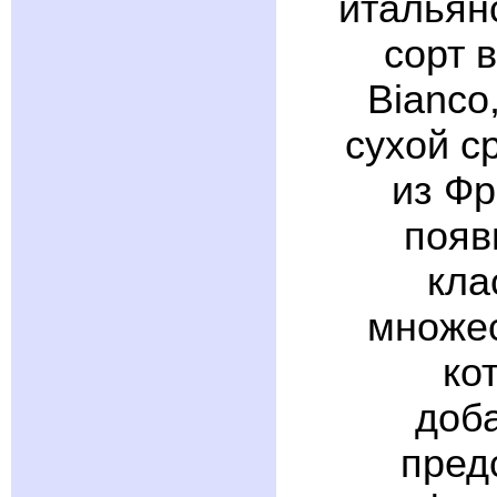
итальянс
сорт 
Bianco
сухой с
из Фр
появ
кла
множес
ко
доб
пред