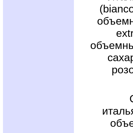
(bianc
объемн
ext
объемны
саха
роз
италь
объе