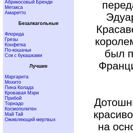
перед
Абрикосовый Бренди
Метакса
Амаретто
Эдуа
Безалкагольные
Красав
Флорида
королем
Грезы
Конфетка
По-кошачьи
был п
Сок с букашками
Франци
Лучшие
Маргарита
Мохито
Пина Колада
Кровавая Мэри
Прибой
Дотошны
Торнадо
Космополитен
красиво
Май Тай
Оживляющий мертвых
на осн