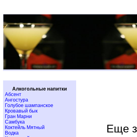
Алкогольные напитки
Абсент
Ангостура
Голубое шампанское
Кровавый бык
Гран Марни
Самбука
Еще з
Коктейль Мятный
Водка