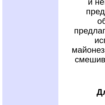
и н
пред
о
предлаг
ис
майонез
смешив
Д