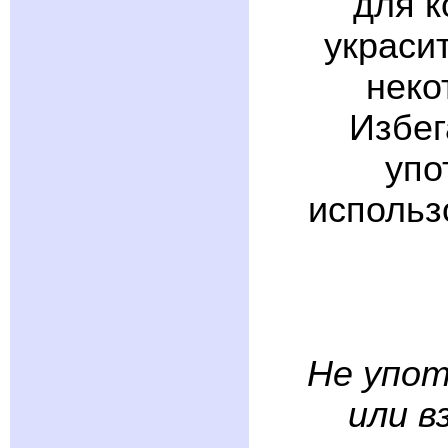
для к
украси
неко
Избег
упо
использ
Не упот
или в