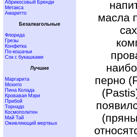
напи
Абрикосовый Бренди
Метакса
Амаретто
масла 
Безалкагольные
са
Флорида
ком
Грезы
Конфетка
По-кошачьи
пров
Сок с букашками
наибо
Лучшие
перно (P
Маргарита
Мохито
(Pasti
Пина Колада
Кровавая Мэри
Прибой
появилс
Торнадо
Космополитен
(пряны
Май Тай
Оживляющий мертвых
относят