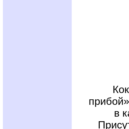
Кок
прибой»
в 
Прису