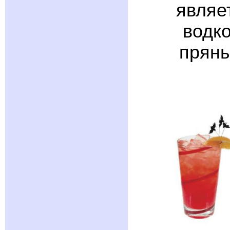
являе
водко
пряны