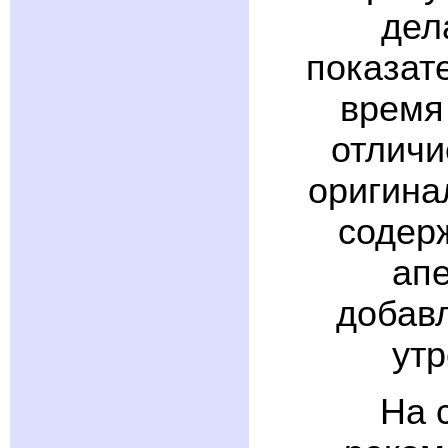
дел
показат
время
отличи
оригина
содерж
апе
добавл
утр
На 