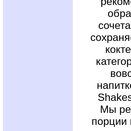
реком
обра
сочета
сохраня
кокт
катего
вов
напитк
Shakes
Мы ре
порции 