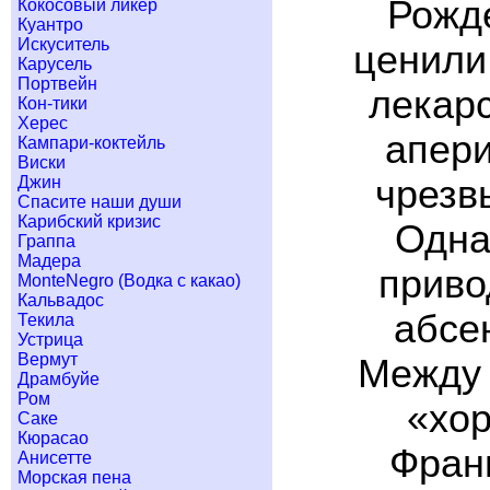
Рожде
Кокосовый ликер
Куантро
Искуситель
ценили 
Карусель
Портвейн
лекарс
Кон-тики
Херес
апери
Кампари-коктейль
Виски
Джин
чрезв
Спасите наши души
Карибский кризис
Одна
Граппа
Мадера
приво
MonteNegro (Водка с какао)
Кальвадос
абсе
Текила
Устрица
Вермут
Между 
Драмбуйе
Ром
«хор
Саке
Кюрасао
Франц
Анисетте
Морская пена