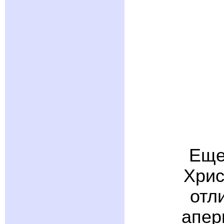
Еще
Хрис
отл
апер