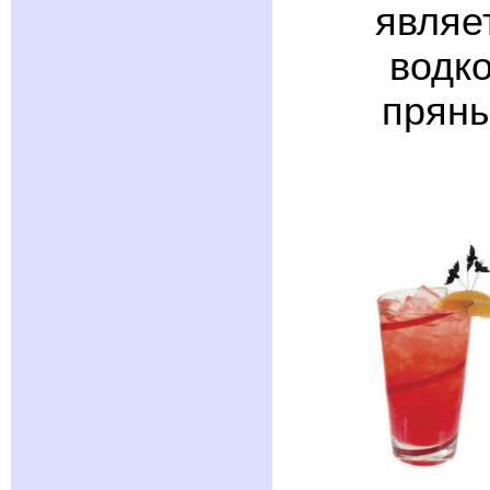
являе
водко
пряны