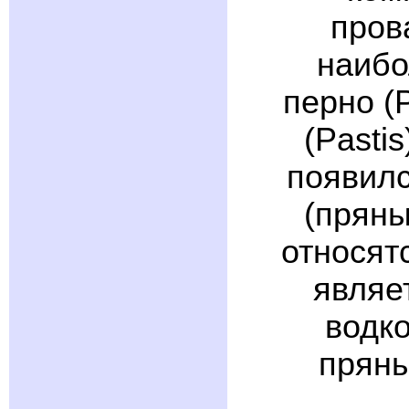
пров
наибо
перно (P
(Pasti
появилс
(пряны
относят
являе
водко
пряны