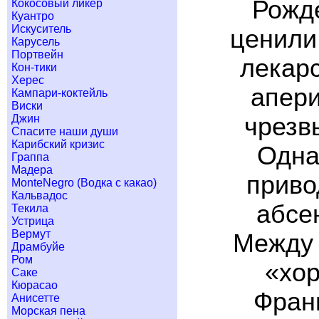
Рожде
Кокосовый ликер
Куантро
Искуситель
ценили 
Карусель
Портвейн
лекарс
Кон-тики
Херес
апери
Кампари-коктейль
Виски
Джин
чрезв
Спасите наши души
Карибский кризис
Одна
Граппа
Мадера
приво
MonteNegro (Водка с какао)
Кальвадос
абсе
Текила
Устрица
Вермут
Между 
Драмбуйе
Ром
«хор
Саке
Кюрасао
Франц
Анисетте
Морская пена