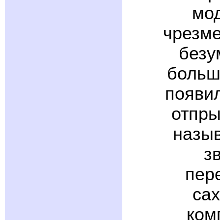
мод
чрезме
безу
больш
появи
отпры
назыв
з
пер
са
ком