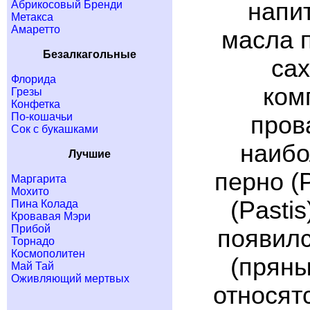
напи
Абрикосовый Бренди
Метакса
Амаретто
масла 
Безалкагольные
са
Флорида
ком
Грезы
Конфетка
По-кошачьи
пров
Сок с букашками
наибо
Лучшие
перно (P
Маргарита
Мохито
(Pasti
Пина Колада
Кровавая Мэри
Прибой
появилс
Торнадо
Космополитен
(пряны
Май Тай
Оживляющий мертвых
относят