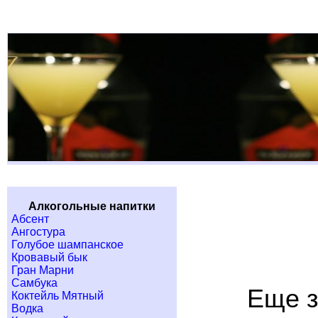
Алкогольные напитки
Абсент
Ангостура
Голубое шампанское
Кровавый бык
Гран Марни
Самбука
Еще з
Коктейль Мятный
Водка