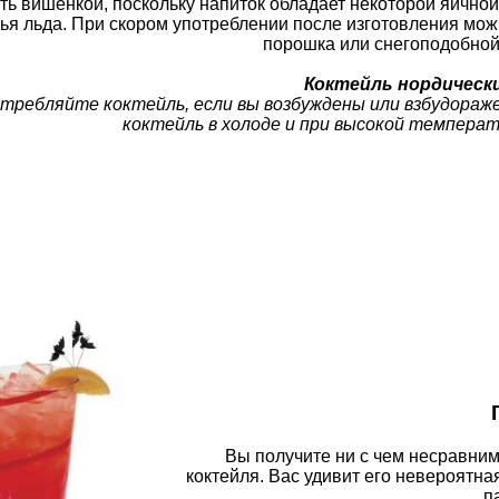
ть вишенкой, поскольку напиток обладает некоторой яичной
ья льда. При скором употреблении после изготовления мож
порошка или снегоподобной
Коктейль нордическ
требляйте коктейль, если вы возбуждены или взбудораж
коктейль в холоде и при высокой темпера
Вы получите ни с чем несравним
коктейля. Вас удивит его невероятн
п