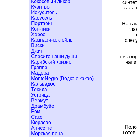
Кокосовый ликер
синтет
Куантро
как а
Искуситель
Карусель
Портвейн
На сам
Кон-тики
гла
Херес
р
Кампари-коктейль
следу
Виски
Джин
Спасите наши души
негази
Карибский кризис
напи
Граппа
Мадера
MonteNegro (Водка с какао)
Кальвадос
Текила
Устрица
Вермут
Драмбуйе
Ром
Саке
Кюрасао
Поло
Анисетте
Готов
Морская пена