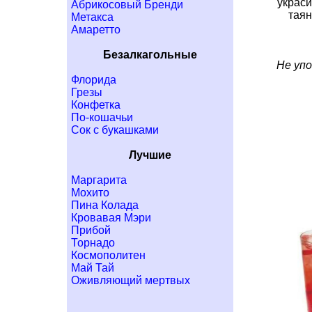
украси
Абрикосовый Бренди
таян
Метакса
Амаретто
Безалкагольные
Не упо
Флорида
Грезы
Конфетка
По-кошачьи
Сок с букашками
Лучшие
Маргарита
Мохито
Пина Колада
Кровавая Мэри
Прибой
Торнадо
Космополитен
Май Тай
Оживляющий мертвых