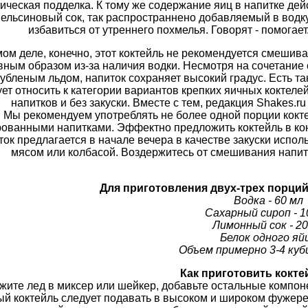
ическая подделка. К тому же содержание яиц в напитке дей
пельсиновый сок, так распространнено добавляемый в водк
избавиться от утреннего похмелья. Говорят - помогает
ом деле, конечно, этот коктейль не рекомендуется смешива
вным образом из-за наличия водки. Несмотря на сочетание 
убленым льдом, напиток сохраняет высокий градус. Есть та
ет относить к категории вариантов крепких яичных коктеле
напитков и без закуски. Вместе с тем, редакция Shakes.r
Мы рекомендуем употреблять не более одной порции коктей
рованными напитками. Эффектно предложить коктейль в ко
ток предлагается в начале вечера в качестве закуски испол
мясом или колбасой. Воздержитесь от смешивания напит
Для приготовления двух-трех порций
Водка - 60 мл
Сахарный сироп - 1
Лимонный сок - 20
Белок одного яй
Объем примерно 3-4 куби
Как приготовить кокте
жите лед в миксер или шейкер, добавьте остальные компоне
ый коктейль следует подавать в высоком и широком фужере