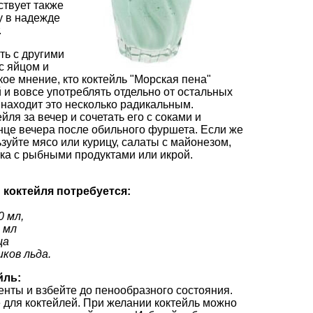
ствует также
у в надежде
.
ть с другими
с яйцом и
кое мнение, кто коктейль "Морская пена"
й и вовсе употреблять отдельно от остальных
u находит это несколько радикальным.
ля за вечер и сочетать его с соками и
нце вечера после обильного фуршета. Если же
ьзуйте мясо или курицу, салаты с майонезом,
ка с рыбными продуктами или икрой.
 коктейля потребуется:
0 мл,
 мл
ца
ков льда.
йль:
нты и взбейте до пенообразного состояния.
 для коктейлей. При желании коктейль можно