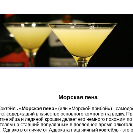
Морская пена
Коктейль «
Морская пена
» (или «Морской прибой») - самод
кт, содержащий в качестве основного компонента водку. Пр
итке яйца и ледяной крошки делает его немного похожим п
телям на ставший популярным в последнее время алкогол
. Однако в отличие от Адвоката наш яичный коктейль - это о