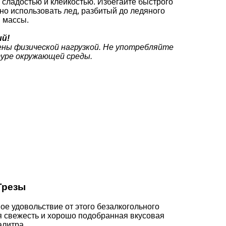
 сладостью и клейкостью. Избегайте быстрого
но использовать лед, разбитый до ледяного
 массы.
ий!
ены физической нагрузкой. Не употребляйте
туре окружающей среды.
Грезы
ое удовольствие от этого безалкогольного
ая свежесть и хорошо подобранная вкусовая
алитра.