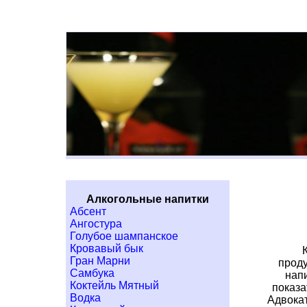
Алкогольные напитки
Абсент
Ангостура
Голубое шампанское
Кровавый бык
Гран Марни
проду
Самбука
нап
Коктейль Мятный
показа
Водка
Адвокат