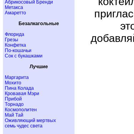
коктей
Абрикосовый Бренди
Метакса
приглас
Амаретто
эт
Безалкагольные
Флорида
добавляй
Грезы
Конфетка
По-кошачьи
Сок с букашками
Лучшие
Маргарита
Мохито
Пина Колада
Кровавая Мэри
Прибой
Торнадо
Космополитен
Май Тай
Оживляющий мертвых
семь чудес света