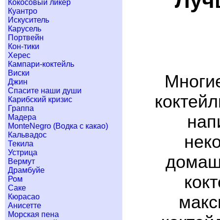
Луч
Кокосовый ликер
Куантро
Искуситель
Карусель
Портвейн
Кон-тики
Херес
Кампари-коктейль
Виски
Многие
Джин
Спасите наши души
коктейл
Карибский кризис
Граппа
нап
Мадера
MonteNegro (Водка с какао)
Кальвадос
неко
Текила
Устрица
домашн
Вермут
Драмбуйе
кок
Ром
Саке
макс
Кюрасао
Анисетте
Морская пена