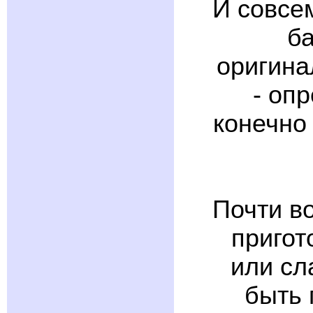
И совсе
ба
оригина
- оп
конечно
Почти во
пригот
или сл
быть 