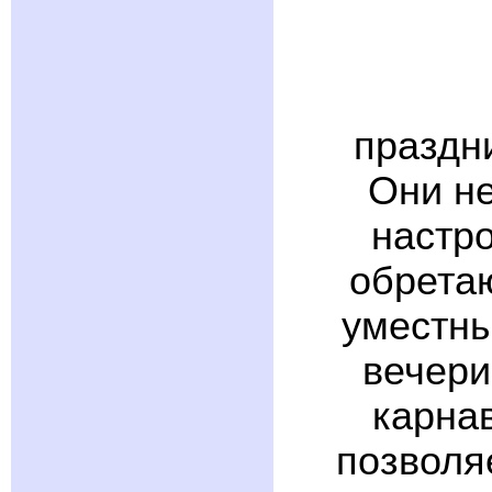
праздн
Они не
настро
обретаю
уместны
вечери
карна
позволя