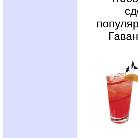
сд
популяр
Гаван