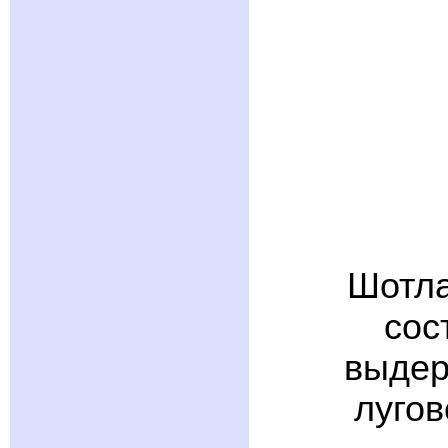
Шотла
сос
выдер
лугов