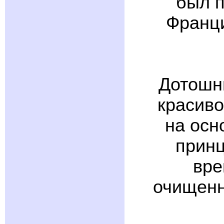
был п
Франци
Дотошны
красиво
на осн
принц
вре
очищенн