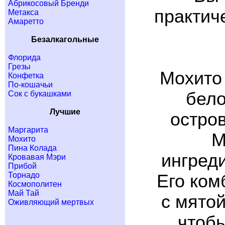
Абрикосовый Бренди
практич
Метакса
Амаретто
Безалкагольные
Флорида
Грезы
Мохито
Конфетка
По-кошачьи
бело
Сок с букашками
Лучшие
остров
Маргарита
М
Мохито
Пина Колада
ингреди
Кровавая Мэри
Прибой
Торнадо
Его ком
Космополитен
Май Тай
с мятой
Оживляющий мертвых
чтобы