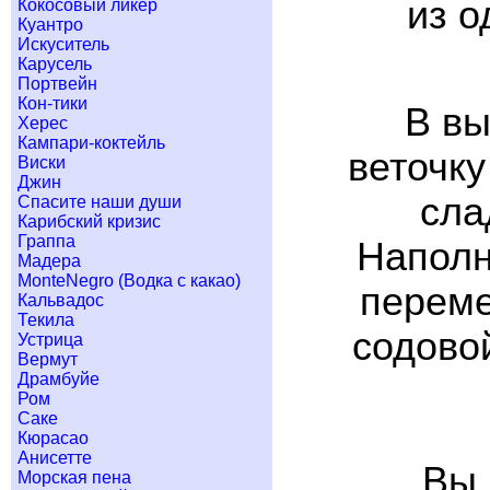
из о
Кокосовый ликер
Куантро
Искуситель
Карусель
Портвейн
Кон-тики
В вы
Херес
Кампари-коктейль
веточку
Виски
Джин
сла
Спасите наши души
Карибский кризис
Граппа
Наполн
Мадера
MonteNegro (Водка с какао)
переме
Кальвадос
Текила
содовой
Устрица
Вермут
Драмбуйе
Ром
Саке
Кюрасао
Анисетте
Вы 
Морская пена