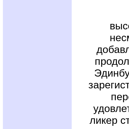
выс
нес
добав
продол
Эдинбур
зарегист
пер
удовле
ликер с