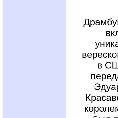
Драмбуй
вк
уник
вереско
в СШ
перед
Эдуа
Красав
королем