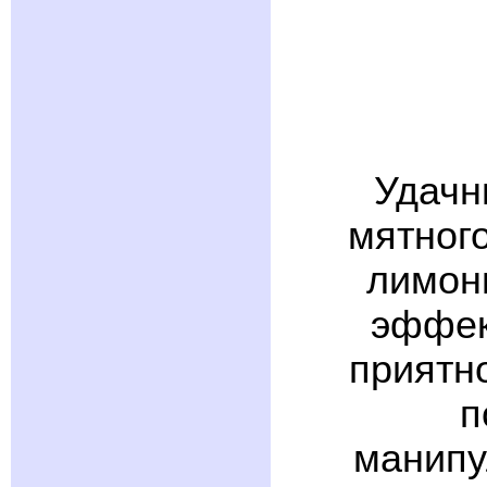
Удачн
мятного
лимон
эффек
приятн
п
манипу