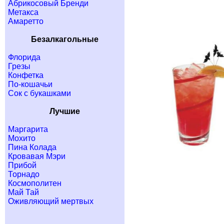
Абрикосовый Бренди
Метакса
Амаретто
Безалкагольные
Флорида
Грезы
Конфетка
По-кошачьи
Сок с букашками
Лучшие
Маргарита
Мохито
Пина Колада
Кровавая Мэри
Прибой
Торнадо
Космополитен
Май Тай
Оживляющий мертвых