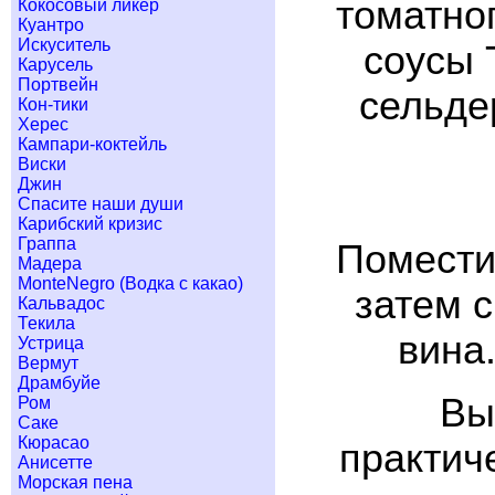
томатног
Кокосовый ликер
Куантро
Искуситель
соусы 
Карусель
Портвейн
сельде
Кон-тики
Херес
Кампари-коктейль
Виски
Джин
Спасите наши души
Карибский кризис
Граппа
Помести
Мадера
MonteNegro (Водка с какао)
затем с
Кальвадос
Текила
вина
Устрица
Вермут
Драмбуйе
Вы
Ром
Саке
Кюрасао
практич
Анисетте
Морская пена