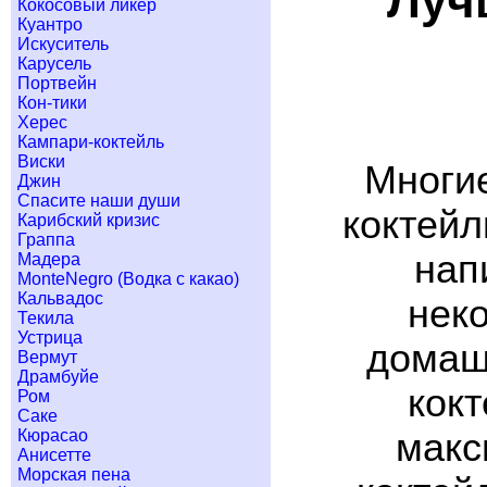
Луч
Кокосовый ликер
Куантро
Искуситель
Карусель
Портвейн
Кон-тики
Херес
Кампари-коктейль
Виски
Многие
Джин
Спасите наши души
коктейл
Карибский кризис
Граппа
нап
Мадера
MonteNegro (Водка с какао)
Кальвадос
неко
Текила
Устрица
домашн
Вермут
Драмбуйе
кок
Ром
Саке
макс
Кюрасао
Анисетте
Морская пена