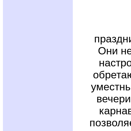
праздн
Они не
настро
обретаю
уместны
вечери
карна
позволя