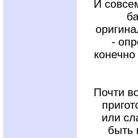
И совсе
ба
оригина
- оп
конечно
Почти во
пригот
или сл
быть 