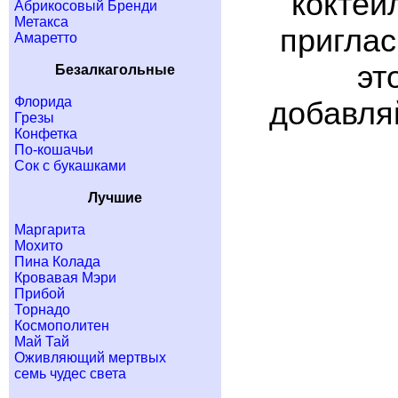
коктей
Абрикосовый Бренди
Метакса
приглас
Амаретто
эт
Безалкагольные
Флорида
добавляй
Грезы
Конфетка
По-кошачьи
Сок с букашками
Лучшие
Маргарита
Мохито
Пина Колада
Кровавая Мэри
Прибой
Торнадо
Космополитен
Май Тай
Оживляющий мертвых
семь чудес света