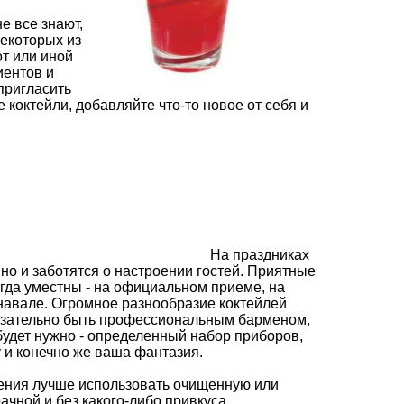
е все знают,
некоторых из
от или иной
иентов и
пригласить
 коктейли, добавляйте что-то новое от себя и
На праздниках
 но и заботятся о настроении гостей. Приятные
егда уместны - на официальном приеме, на
рнавале. Огромное разнообразие коктейлей
бязательно быть профессиональным барменом,
 будет нужно - определенный набор приборов,
у и конечно же ваша фантазия.
вления лучше использовать очищенную или
чной и без какого-либо привкуса.