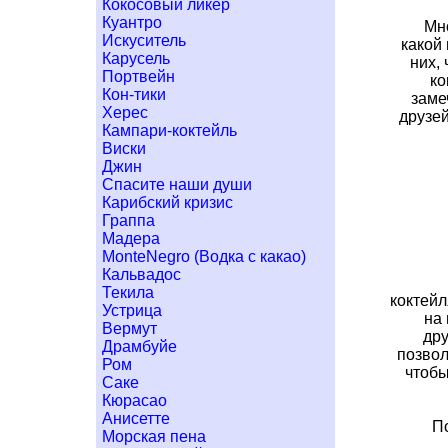
Кокосовый ликер
Куантро
Мно
Искуситель
какой 
Карусель
них,
Портвейн
ко
Кон-тики
заме
Херес
друзей
Кампари-коктейль
Виски
Джин
Спасите наши души
Карибский кризис
Граппа
Мадера
MonteNegro (Водка с какао)
Кальвадос
Текила
коктейл
Устрица
на
Вермут
дру
Драмбуйе
позвол
Ром
чтобы
Саке
Кюрасао
Анисетте
По
Морская пена