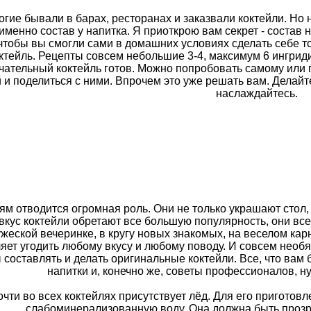
гие бывали в барах, ресторанах и заказвали коктейли. Но н
именно состав у напитка. Я приоткрою вам секрет - состав 
 чтобы вы смогли сами в домашних условиях сделать себе т
ктейль. Рецепты совсем небольшие 3-4, максимум 6 ингрид
чательный коктейль готов. Можно попробовать самому или 
 и поделиться с ними. Впрочем это уже решать вам. Делайте
наслаждайтесь.
ям отводится огромная роль. Они не только украшают стол,
 вкус коктейли обретают все большую популярность, они вс
жеской вечеринке, в кругу новых знакомых, на веселом ка
яет угодить любому вкусу и любому поводу. И совсем нео
 составлять и делать оригинальные коктейли. Все, что вам
напитки и, конечно же, советы профессионалов, н
чти во всех коктейлях присутствует лёд. Для его пригото
слабоминерализованную воду. Она должна быть прозра