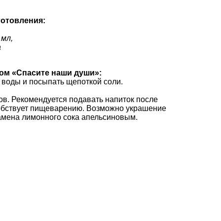
готовления:
 мл,
а
ком «Спасите наши души»:
 воды и посыпать щепоткой соли.
ков. Рекомендуется подавать напиток после
особствует пищеварению. Возможно украшение
амена лимонного сока апельсиновым.