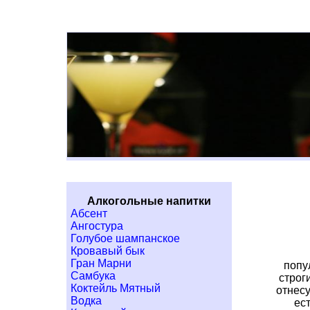
Алкогольные напитки
Абсент
Ангостура
Голубое шампанское
Кровавый бык
Гран Марни
попу
Самбука
строг
Коктейль Мятный
отнесу
Водка
ес