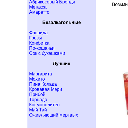
Абрикосовый Бренди
Возьми
Метакса
Амаретто
Безалкагольные
Флорида
Грезы
Конфетка
По-кошачьи
Сок с букашками
Лучшие
Маргарита
Мохито
Пина Колада
Кровавая Мэри
Прибой
Торнадо
Космополитен
Май Тай
Оживляющий мертвых