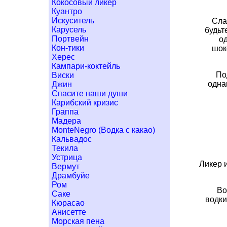
Кокосовый ликер
Куантро
Искуситель
Сла
Карусель
будьт
Портвейн
од
Кон-тики
шок
Херес
Кампари-коктейль
По
Виски
одна
Джин
Спасите наши души
Карибский кризис
Граппа
Мадера
MonteNegro (Водка с какао)
Кальвадос
Текила
Устрица
Ликер 
Вермут
Драмбуйе
Ром
Во
Саке
водки
Кюрасао
Анисетте
Морская пена