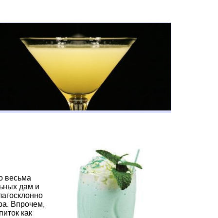
о весьма
ьных дам и
благосклонно
ра. Впрочем,
питок как