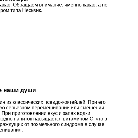
акао. Обращаем внимание: именно какао, а не
аром типа Несквик.
е наши души
н из классических псевдо-коктейлей. При его
либо серьезном перемешивании или смешении
 При приготовлении вкус и запах водки
аодно напиток насыщается витамином С, что в
траждущих от похмельного синдрома в случае
епивания.