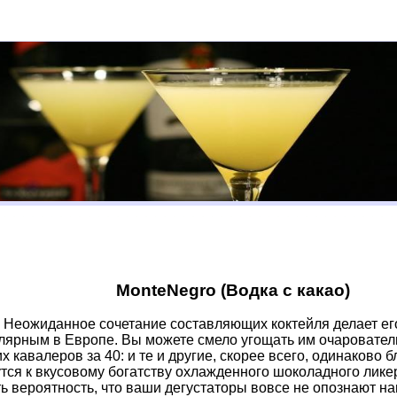
MonteNegro (Водка с какао)
Неожиданное сочетание составляющих коктейля делает ег
лярным в Европе. Вы можете смело угощать им очаровател
их кавалеров за 40: и те и другие, скорее всего, одинаково 
тся к вкусовому богатству охлажденного шоколадного лике
ть вероятность, что ваши дегустаторы вовсе не опознают на