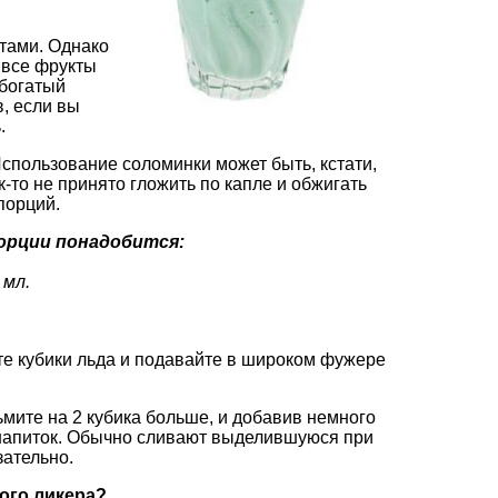
ктами. Однако
е все фрукты
 богатый
в, если вы
.
Использование соломинки может быть, кстати,
ак-то не принято гложить по капле и обжигать
опорций
.
порции понадобится:
 мл.
ьте кубики льда и подавайте в широком фужере
мите на 2 кубика больше, и добавив немного
 напиток. Обычно сливают выделившуюся при
зательно.
ного ликера?