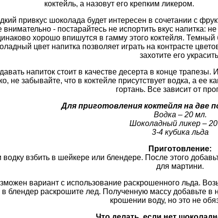
коктейль, а назовут его крепким ликером.
дкий привкус шоколада будет интересен в сочетании с фру
е внимательно - постарайтесь не испортить вкус напитка: н
инаково хорошо впишутся в гамму этого коктейля. Темный
оладный цвет напитка позволяет играть на контрасте цвето
захотите его украсить
давать напиток стоит в качестве десерта в конце трапезы. 
ко, не забывайте, что в коктейле присутствует водка, а ее к
гортань. Все зависит от пр
Для приготовления коктейля на две 
Водка – 20 мл.
Шоколадный ликер – 20
3-4 кубика льда
Приготовление:
и водку взбить в шейкере или блендере. После этого добав
для мартини.
зможен вариант с использование раскрошенного льда. Возь
 в блендер раскрошите лед. Полученную массу добавьте в
крошении воду, но это не обя
Что делать, если нет шоколад